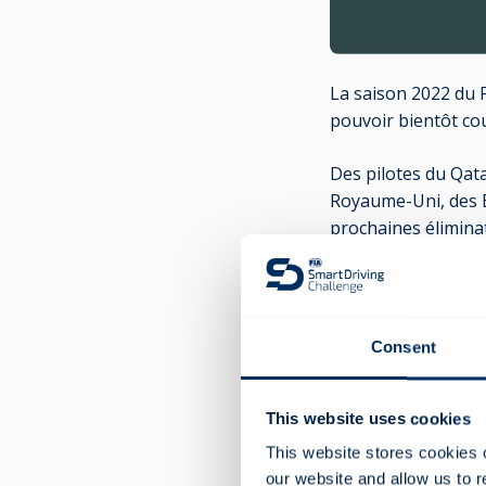
La saison 2022 du 
pouvoir bientôt cou
Des pilotes du Qata
Royaume-Uni, des Ét
prochaines éliminat
Les trois meilleurs
conduite, de perfor
participer.
Consent
Les éliminatoires 
23:59:59 (UTC). Les 
This website uses cookies
jeu Head to Head qu
This website stores cookies 
l'Assemblée général
our website and allow us to 