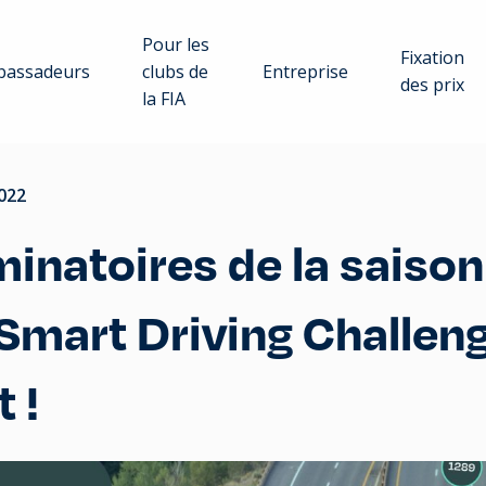
Pour les
Fixation
assadeurs
clubs de
Entreprise
des prix
la FIA
022
minatoires de la saiso
 Smart Driving Challen
 !