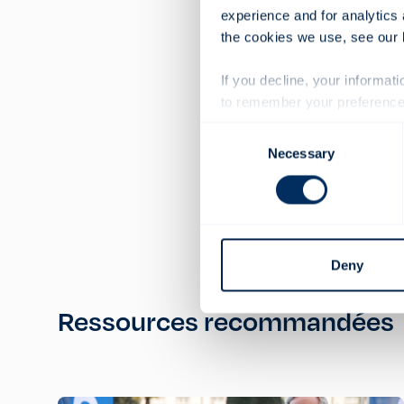
experience and for analytics 
Que le conducteur le
the cookies we use, see our
If you decline, your informat
to remember your preference 
Consent
Necessary
Selection
Deny
Ressources recommandées