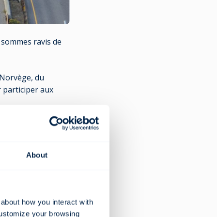
s sommes ravis de
e Norvège, du
 participer aux
n matière d'éco-
été invités à
About
 23 novembre à
 finale en direct du
 de la semaine de
 about how you interact with
customize your browsing