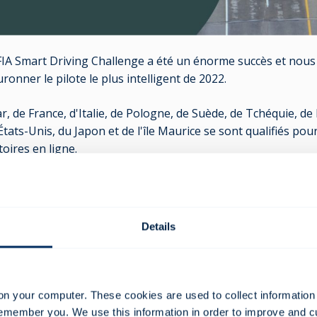
FIA Smart Driving Challenge a été un énorme succès et nou
ronner le pilote le plus intelligent de 2022.
r, de France, d'Italie, de Pologne, de Suède, de Tchéquie, d
ats-Unis, du Japon et de l'île Maurice se sont qualifiés pour
oires en ligne.
 pilotes de chaque manche, ainsi que les plus performants e
mances personnelles, de concentration et d'anticipation ont 
Details
en ligne se dérouleront du 15 novembre à 00:00:00 (UTC) au
deux meilleurs pilotes seront invités à participer à la grande
i aura lieu à Bologne, en Italie, le 7 décembre dans le cadre
on your computer. These cookies are used to collect information
e annuelle de la FIA.
remember you. We use this information in order to improve and 