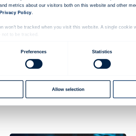
and metrics about our visitors both on this website and other me
 plus sûr et le plus intelligent gagne !
Privacy Policy
.
ion won’t be tracked when you visit this website. A single cookie 
not to be tracked.
Conduite intelligente
Preferences
Statistics
Allow selection