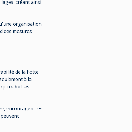
lages, créant ainsi
qu'une organisation
end des mesures
t
ilité de la flotte.
 seulement à la
ui réduit les
ge, encouragent les
s peuvent