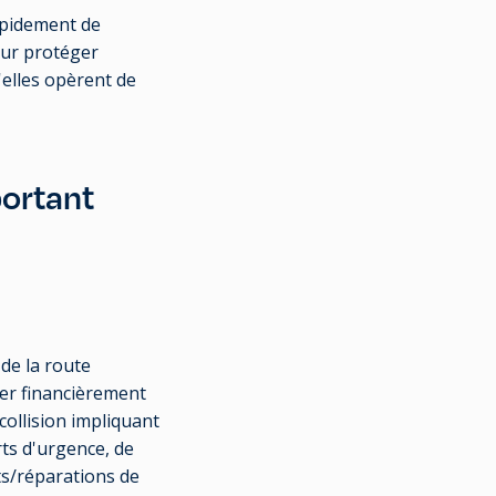
apidement de
our protéger
'elles opèrent de
portant
 de la route
ter financièrement
collision impliquant
ts d'urgence, de
ts/réparations de