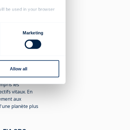
will be used in your browser
aines tels que les
e CO2 fournit des
ironnement et
Marketing
ifs de
Allow all
des 17 objectifs de
mpris les
ctifs vitaux. En
vement aux
d'une planète plus