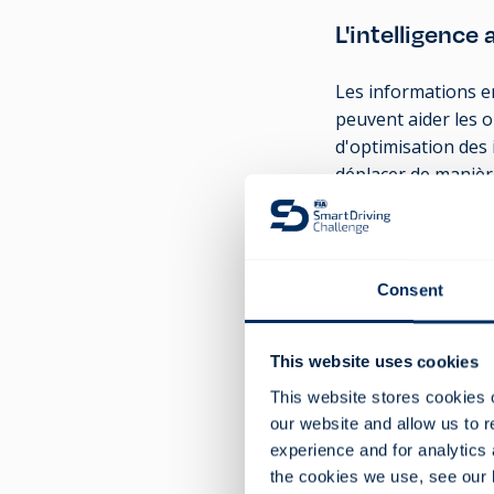
L'intelligence 
Les informations e
peuvent aider les o
d'optimisation des i
déplacer de manière
de la flotte et le 
d'une flotte de véhi
Un programme basé 
Consent
garde de la compréh
émissions de CO2.
This website uses cookies
This website stores cookies 
Gérer la sécuri
our website and allow us to 
experience and for analytics 
La conduite sûre es
the cookies we use, see our
organisation adopt