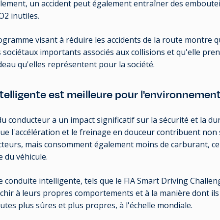
llement, un accident peut également entraîner des embouteil
2 inutiles.
ogramme visant à réduire les accidents de la route montre 
 sociétaux importants associés aux collisions et qu'elle pr
deau qu'elles représentent pour la société.
telligente est meilleure pour l'environnemen
onducteur a un impact significatif sur la sécurité et la durab
que l'accélération et le freinage en douceur contribuent non
cteurs, mais consomment également moins de carburant, ce q
e du véhicule.
conduite intelligente, tels que le FIA Smart Driving Challen
échir à leurs propres comportements et à la manière dont il
utes plus sûres et plus propres, à l'échelle mondiale.