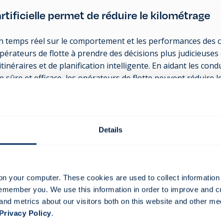
artificielle permet de réduire le kilométrage
n temps réel sur le comportement et les performances des 
pérateurs de flotte à prendre des décisions plus judicieuse
tinéraires et de planification intelligente. En aidant les con
 sûre et efficace, les opérateurs de flotte peuvent réduire l
temps d'inactivité, et peuvent également contribuer à optimise
cules électriques.
sur des informations en temps réel peut placer une organi
Details
ension et de la gestion de l'impact de sa flotte sur la sécuri
on your computer. These cookies are used to collect information
té, c'est faire preuve de responsabilité
remember you. We use this information in order to improve and 
and metrics about our visitors both on this website and other me
t une conduite écologique, et la gestion de la sécurité mon
Privacy Policy
.
e une approche responsable de ses activités de transport.