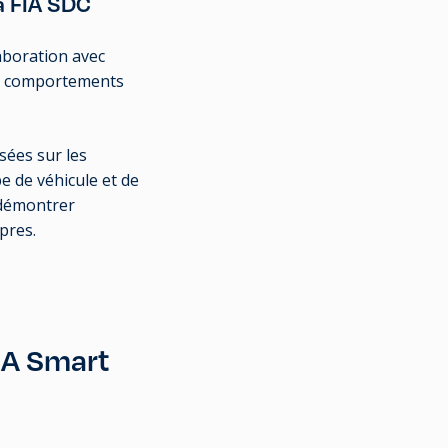
a FIA SDC
laboration avec
es comportements
sées sur les
e de véhicule et de
e démontrer
pres.
FIA Smart