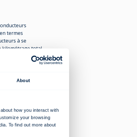
conducteurs
s en termes
ducteurs à se
e kilométrage total
r le kilométrage
sation à l'avant-
About
té routière et les
 about how you interact with
customize your browsing
dia. To find out more about
tre qu'une