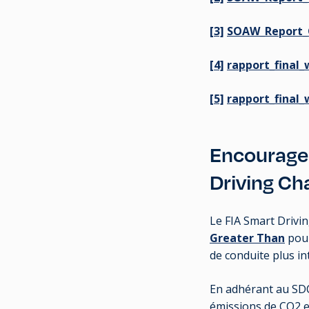
[3]
SOAW_Report_G
[4]
rapport_final_
[5]
rapport_final_
Encouragez
Driving Ch
Le FIA Smart Drivin
Greater Than
pour
de conduite plus in
En adhérant au SDC d
émissions de CO2 e