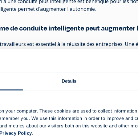
ion à une conduite plus intelligente est bénéfique pour les flo
telligente permet d'augmenter l'autonomie.
me de conduite intelligente peut augmenter l
availleurs est essentiel à la réussite des entreprises. Une 
culture des employés a conclu que : "l'alignement culturel 
e avec les performances financières d'une entreprise. Ensem
 plus positif sur le chiffre d'affaires que lorsqu'elles fonct
ne de l'autre"
[1]
:
Details
ses dont les travailleurs sont très engagés ont 70 % d'accid
ses dont l'engagement des employés est faible
[2
], et que
de l'engagement des salariés peut se traduire par une aug
on your computer. These cookies are used to collect information
affaires par salarié
[3].
remember you. We use this information in order to improve and 
 qui encourage la conduite intelligente souligne la missio
and metrics about our visitors both on this website and other me
ui est d'assurer la sécurité des employés sur le lieu de travai
Privacy Policy
.