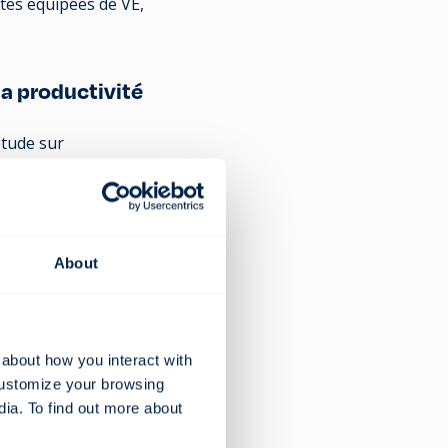
ttes équipées de VE,
a productivité
étude sur
et l'engagement ont
ble, ces deux
ionnent
About
ents en moins que
mentation de 18 %
 about how you interact with
customize your browsing
n de votre
dia. To find out more about
l et en dehors, et