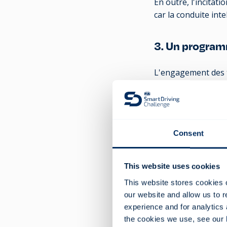
En outre, l'incitat
car la conduite in
3. Un program
L'engagement des tr
l'engagement et la 
une relation avéré
forces ont un impact
indépendamment l'u
Consent
Les entrepri
les entrepri
This website uses cookies
Une culture 
This website stores cookies 
du chiffre d'
our website and allow us to 
Un programme
experience and for analytics 
entreprise, q
the cookies we use, see our