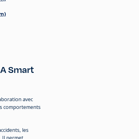
om)
FIA Smart
aboration avec
des comportements
ccidents, les
 Il permet