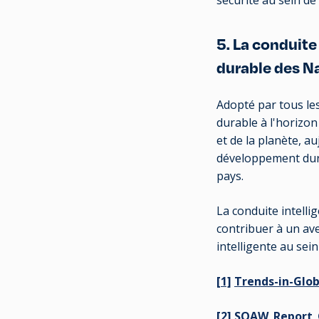
5. La conduite
durable des N
Adopté par tous l
durable à l'horizon
et de la planète, au
développement durab
pays.
La conduite intelli
contribuer à un av
intelligente au sei
[1]
Trends-in-Glo
[2]
SOAW_Report_G