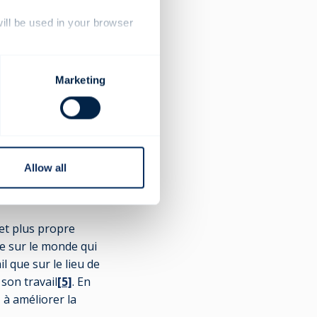
e. Les défis lancés
nts à se sentir
will be used in your browser
orts en
Marketing
cteur d'activité, la
importance pour vos
Allow all
s prenez des
et plus propre
te sur le monde qui
l que sur le lieu de
son travail
[5]
. En
à améliorer la