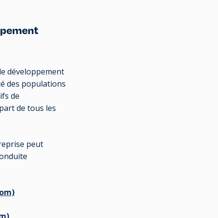
oppement
 de développement
ité des populations
ifs de
part de tous les
treprise peut
conduite
com)
om)