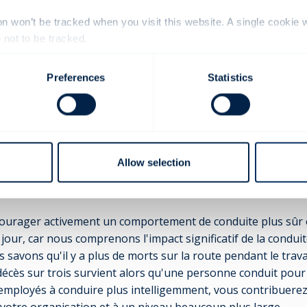
ibilité d'impliquer les familles et la communauté au sens larg
ise, le feedback et la gamification peuvent aider les participa
ion won’t be tracked when you visit this website. A single cookie 
e équipe et favoriser le bien-être des employés.
not to be tracked.
n de la conduite intelligente soutient vos eff
Preferences
Statistics
E
aille de votre entreprise, sa situation géographique ou son se
ale des entreprises est importante. Il est de la plus haute 
Allow selection
es et parties prenantes que vous puissiez démontrer que vou
r vos activités de manière plus sûre et plus durable.
ourager activement un comportement de conduite plus sûr 
n jour, car nous comprenons l'impact significatif de la condui
savons qu'il y a plus de morts sur la route pendant le travai
écès sur trois survient alors qu'une personne conduit pour 
mployés à conduire plus intelligemment, vous contribuerez 
 votre organisation et à un niveau beaucoup plus large.